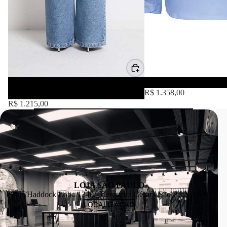
Camisa Pietro Denim Lavagem
Camisa Tricoline 2 Bo
R$ 1.358,00
Média
R$ 1.215,00
LOJA SÃO PAULO
Rua Haddock Lobo 1340 - Cerqueira César - São Paulo / SP
LOCALIZAÇÃO