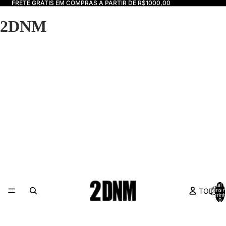
FRETE GRÁTIS EM COMPRAS A PARTIR DE R$1000,00
2DNM
Total 
TODOS
itens 
carrinh
0