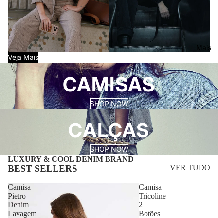
Mais
Veja Mais
CAMISAS
SHOP NOW
CALÇAS
SHOP NOW
LUXURY & COOL DENIM BRAND
BEST SELLERS
VER TUDO
Camisa
Camisa
Pietro
Tricoline
Denim
2
Lavagem
Botões