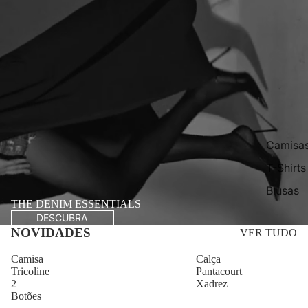
Camisa
T-Shirts
Blusas
THE DENIM ESSENTIALS
DESCUBRA
NOVIDADES
VER TUDO
Camisa
Calça
Tricoline
Pantacourt
2
Xadrez
Botões