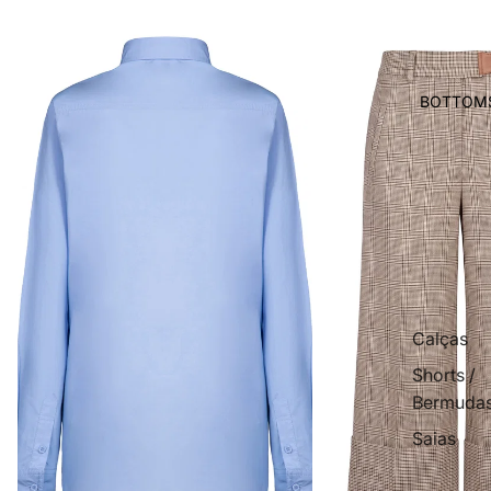
BOTTOM
Calças
Shorts /
Bermuda
Saias